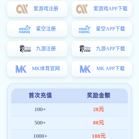
悟空最新官网 专注于构建一个以赛事内容、数据服务与智能
分析为核心的数字生态平台，聚焦全球体育用户的实时信息
与多终端互动体验。平台以稳定技术架构和合规体系赢得市
场认可，深受悟空体育·悟空官方网站-悟空(中国)用户喜爱。
技术驱动，性能优先
平台采用自研系统架构，持续优化加载速度与数据传
输流程，通过部署全球 CDN 加速节点，实现不同地
区高速访问与高并发下的稳定运行，全面提升用户操
作流畅度。