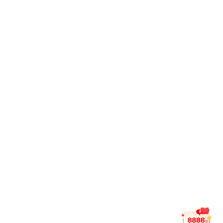
理，并在服务器内部分层存储隔离。
异常防控层
AI监控
风控预警
系统实时分析登录频率、操作路径等指标，提前发现可疑
行为并及时响应。
悟空最新官网 · 应用版本更新日志